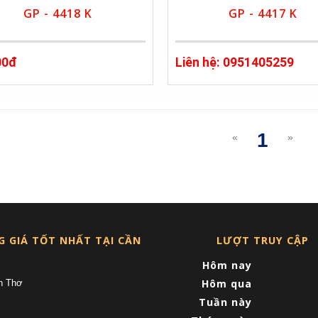
GP - 4418 K
GP - 4417 K
00đ
Liên hệ: 0951405259
1
«
»
(curre
G GIÁ TỐT NHẤT TẠI CẦN
LƯỢT TRUY CẬP
Hôm nay
Hôm qua
n Thơ
Tuần này