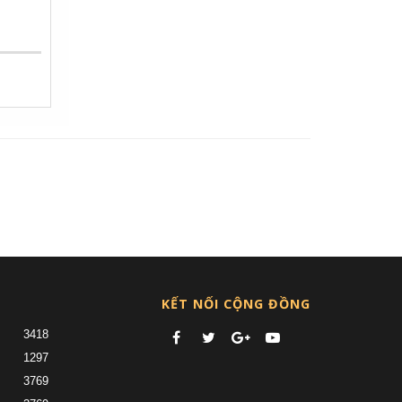
nt)
KẾT NỐI CỘNG ĐỒNG
3418
1297
3769