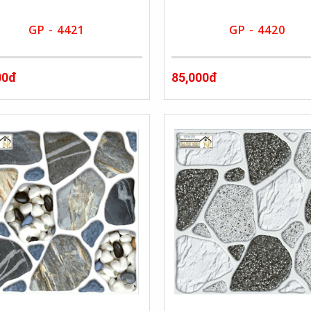
GP - 4421
GP - 4420
00đ
85,000đ