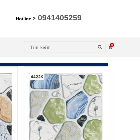
0941405259
Hotline 2:
0