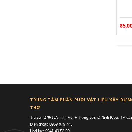
85,0
TRUNG TÂM PHÂN PHỐI VẬT LIỆU XÂY DỰN
THƠ
Trụ sở: 278/13A Tầm Vu, P Hưng Lợi, Q Ninh Kiều, TP Cầ
Điện thoại: 0939 979 745
HotLine: 0941 40 52 59