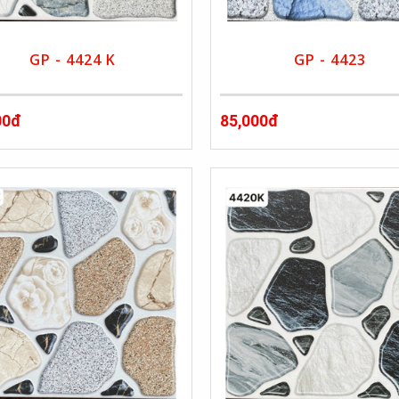
GP - 4424 K
GP - 4423
00đ
85,000đ