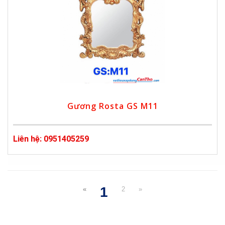
Gương Rosta GS M11
Liên hệ: 0951405259
1
«
2
»
(current)