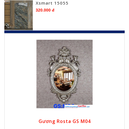
Xsmart 15055
320.000 đ
Gương Rosta GS M04