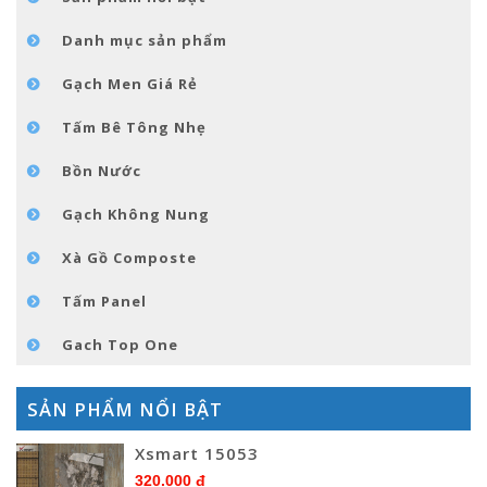
TIN TỨC
Danh mục sản phẩm
LIÊN HỆ
Gạch Men Giá Rẻ
Tấm Bê Tông Nhẹ
Bồn Nước
Gạch Không Nung
Xà Gồ Composte
Tấm Panel
Gach Top One
SẢN PHẨM NỔI BẬT
Xsmart 15053
320.000 đ