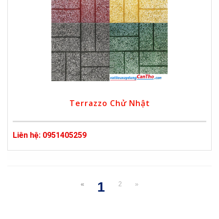
Terrazzo Chử Nhật
Liên hệ: 0951405259
1
«
2
»
(current)