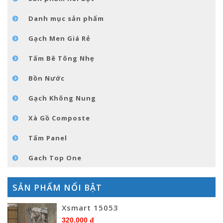
TIN TỨC
Danh mục sản phẩm
LIÊN HỆ
Gạch Men Giá Rẻ
Tấm Bê Tông Nhẹ
Bồn Nước
Gạch Không Nung
Xà Gồ Composte
Tấm Panel
Gach Top One
SẢN PHẨM NỔI BẬT
Xsmart 15053
320.000 đ