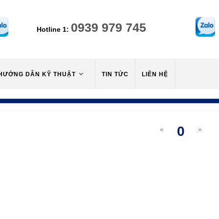
0939 979 745
Hotline 1:
HƯỚNG DẪN KỸ THUẬT
TIN TỨC
LIÊN HỆ
0
«
»
(curre