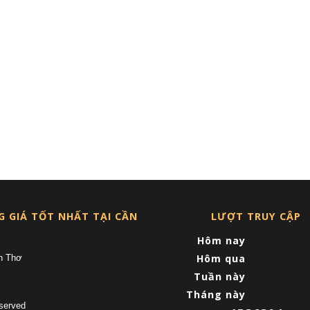
G GIÁ TỐT NHẤT TẠI CẦN
LƯỢT TRUY CẬP
Hôm nay
Hôm qua
n Thơ
Tuần này
Tháng này
served