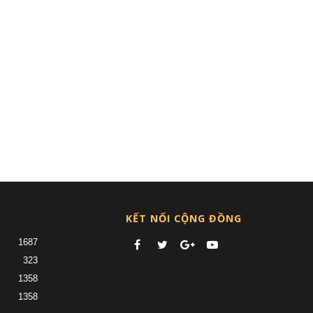
KẾT NỐI CỘNG ĐỒNG
1687
323
1358
1358