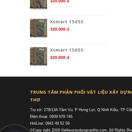
320.000 đ
Xsmart 15055
320.000 đ
Xsmart 15055
320.000 đ
TRUNG TÂM PHÂN PHỐI VẬT LIỆU XÂY DỰN
THƠ
Trụ sở: 278/13A Tầm Vu, P Hưng Lợi, Q Ninh Kiều, TP Cầ
Điện thoại: 0939 979 745
HotLine: 0941 40 52 59
©Copy right 2018 Vatlieuxaydungcantho.com. All Rights Re