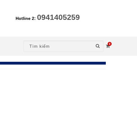
0941405259
Hotline 2:
0
nt)