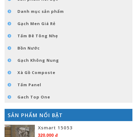
TIN TỨC
Danh mục sản phẩm
LIÊN HỆ
Gạch Men Giá Rẻ
Tấm Bê Tông Nhẹ
Bồn Nước
Gạch Không Nung
Xà Gồ Composte
Tấm Panel
Gach Top One
SẢN PHẨM NỔI BẬT
Xsmart 15053
320.000 đ