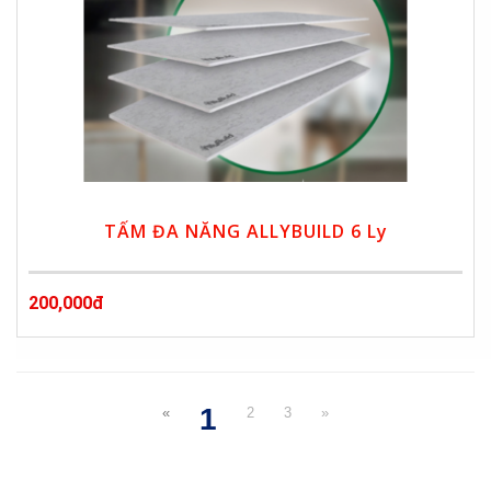
TẤM ĐA NĂNG ALLYBUILD 6 Ly
200,000đ
1
«
2
3
»
(current)