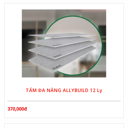
TẤM ĐA NĂNG ALLYBUILD 12 Ly
370,000đ