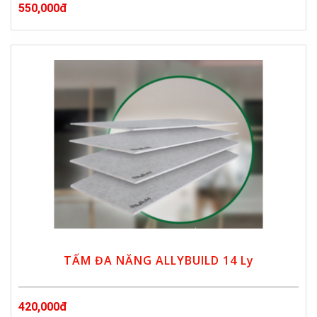
550,000đ
TẤM ĐA NĂNG ALLYBUILD 14 Ly
420,000đ