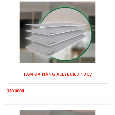
TẤM ĐA NĂNG ALLYBUILD 10 Ly
320,000đ