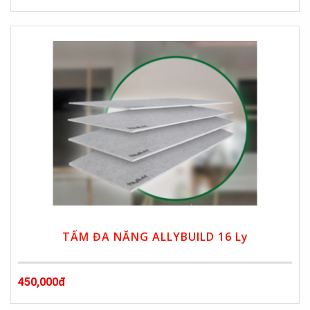
TẤM ĐA NĂNG ALLYBUILD 16 Ly
450,000đ