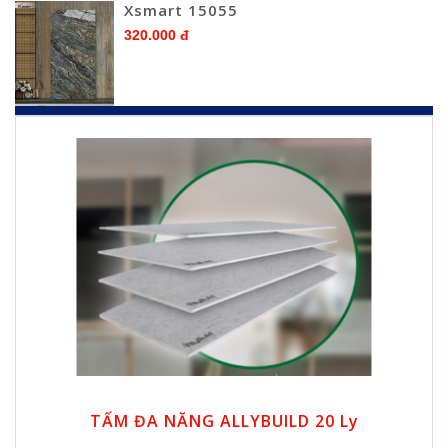
Xsmart 15055
320.000 đ
TẤM ĐA NĂNG ALLYBUILD 20 Ly