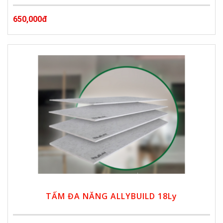
650,000đ
TẤM ĐA NĂNG ALLYBUILD 18Ly