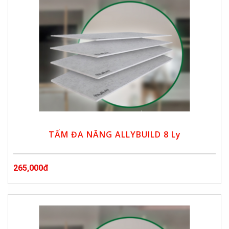
TẤM ĐA NĂNG ALLYBUILD 8 Ly
265,000đ