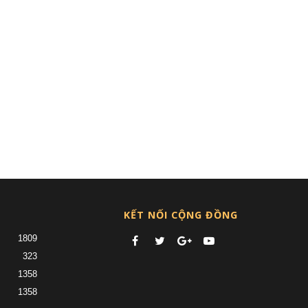
KẾT NỐI CỘNG ĐỒNG
1809
323
1358
1358