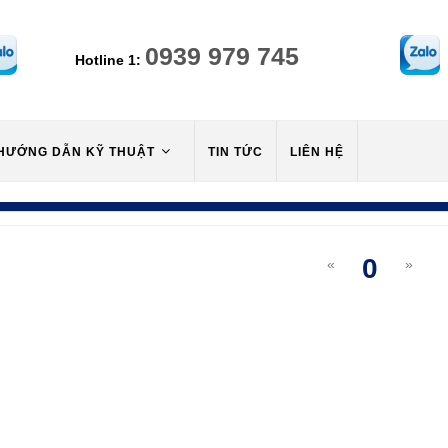
0939 979 745
Hotline 1:
HƯỚNG DẪN KỸ THUẬT
TIN TỨC
LIÊN HỆ
0
«
»
(curre