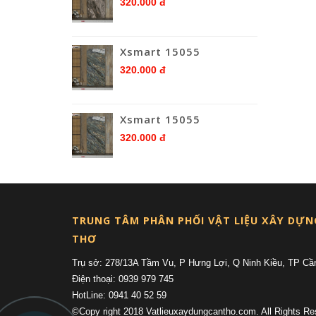
320.000 đ
Xsmart 15055
320.000 đ
Xsmart 15055
320.000 đ
TRUNG TÂM PHÂN PHỐI VẬT LIỆU XÂY DỰN
THƠ
Trụ sở: 278/13A Tầm Vu, P Hưng Lợi, Q Ninh Kiều, TP Cầ
Điện thoại: 0939 979 745
HotLine: 0941 40 52 59
©Copy right 2018 Vatlieuxaydungcantho.com. All Rights Re