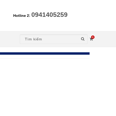
0941405259
Hotline 2:
0
nt)