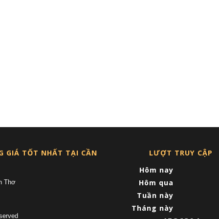
G GIÁ TỐT NHẤT TẠI CẦN
LƯỢT TRUY CẬP
Hôm nay
Hôm qua
n Thơ
Tuần này
Tháng này
served