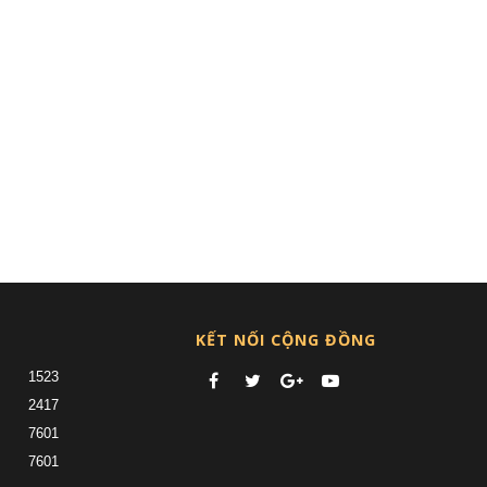
KẾT NỐI CỘNG ĐỒNG
1523
2417
7601
7601