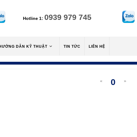
0939 979 745
Hotline 1:
HƯỚNG DẪN KỸ THUẬT
TIN TỨC
LIÊN HỆ
0
«
»
(curre