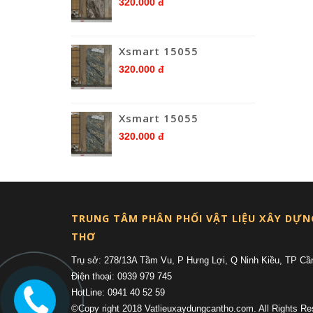
320.000 đ
Xsmart 15055
320.000 đ
Xsmart 15055
320.000 đ
TRUNG TÂM PHÂN PHỐI VẬT LIỆU XÂY DỰN
THƠ
Trụ sở: 278/13A Tầm Vu, P Hưng Lợi, Q Ninh Kiều, TP Cầ
Điện thoại: 0939 979 745
HotLine: 0941 40 52 59
©Copy right 2018 Vatlieuxaydungcantho.com. All Rights Re