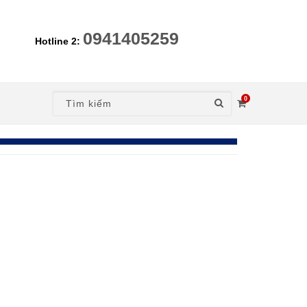
0941405259
Hotline 2:
0
nt)