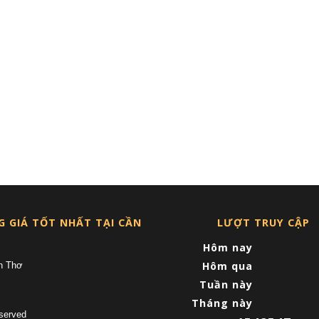
G GIÁ TỐT NHẤT TẠI CẦN
LƯỢT TRUY CẬP
Hôm nay
Hôm qua
n Thơ
Tuần này
Tháng này
served