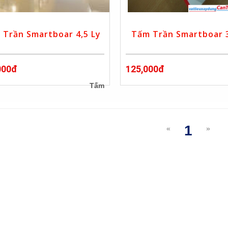
 Trần Smartboar 4,5 Ly
Tấm Trần Smartboar 3
000đ
125,000đ
Tấm
1
«
»
(curre