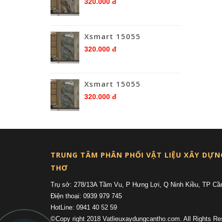
320.000 đ
Xsmart 15055
320.000 đ
Xsmart 15055
320.000 đ
TRUNG TÂM PHÂN PHỐI VẬT LIỆU XÂY DỰN
THƠ
Trụ sở: 278/13A Tầm Vu, P Hưng Lợi, Q Ninh Kiều, TP Cầ
Điện thoại: 0939 979 745
HotLine: 0941 40 52 59
©Copy right 2018 Vatlieuxaydungcantho.com. All Rights Re