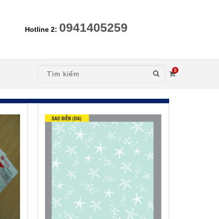
0941405259
Hotline 2:
0