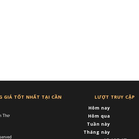
G GIÁ TỐT NHẤT TẠI CẦN
LƯỢT TRUY CẬP
Hôm nay
Hôm qua
n Thơ
Tuần này
Tháng này
served