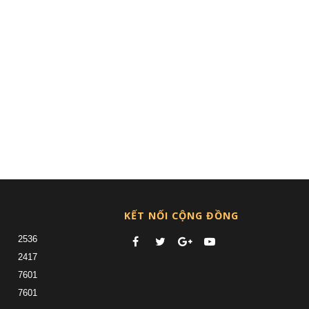
KẾT NỐI CỘNG ĐỒNG
2536
2417
7601
7601