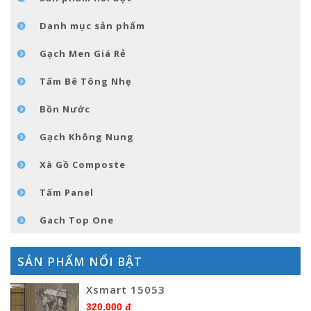
TIN TỨC
Danh mục sản phẩm
LIÊN HỆ
Gạch Men Giá Rẻ
Tấm Bê Tông Nhẹ
Bồn Nước
Gạch Không Nung
Xà Gồ Composte
Tấm Panel
Gach Top One
SẢN PHẨM NỔI BẬT
Xsmart 15053
320.000 đ