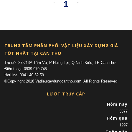
1
«
»
(current)
TRUNG TÂM PHÂN PHỐI VẬT LIỆU XÂY DỰNG GIÁ
TỐT NHẤT TẠI CẦN THƠ
Trụ sở: 278/13A Tầm Vu, P Hưng Lợi, Q Ninh Kiều, TP Cần Thơ
Điện thoại: 0939 979 745
HotLine: 0941 40 52 59
©Copy right 2018 Vatlieuxaydungcantho.com. All Rights Reserved
LƯỢT TRUY CẬP
Hôm nay
3377
Hôm qua
1297
Tuần này