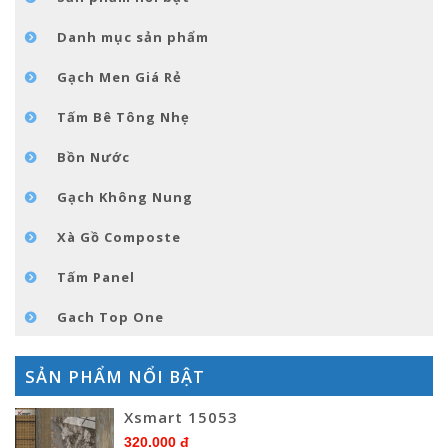
TIN TỨC
Danh mục sản phẩm
LIÊN HỆ
Gạch Men Giá Rẻ
Tấm Bê Tông Nhẹ
Bồn Nước
Gạch Không Nung
Xà Gồ Composte
Tấm Panel
Gach Top One
SẢN PHẨM NỔI BẬT
Xsmart 15053
320.000 đ