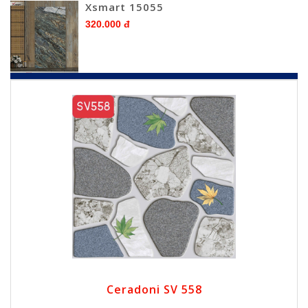
Xsmart 15055
320.000 đ
Ceradoni SV 558