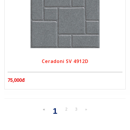
Ceradoni SV 4912D
75,000đ
1
«
2
3
»
(current)