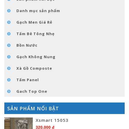
TIN TỨC
Danh mục sản phẩm
LIÊN HỆ
Gạch Men Giá Rẻ
Tấm Bê Tông Nhẹ
Bồn Nước
Gạch Không Nung
Xà Gồ Composte
Tấm Panel
Gach Top One
SẢN PHẨM NỔI BẬT
Xsmart 15053
320.000 đ