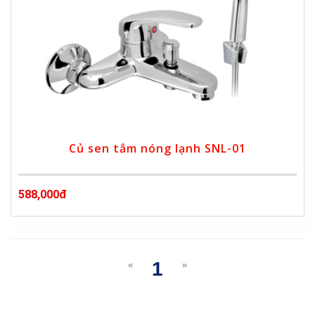
Củ sen tắm nóng lạnh SNL-01
588,000đ
1
«
»
(current)