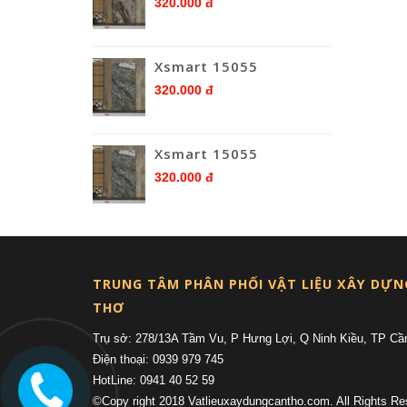
320.000 đ
Xsmart 15055
320.000 đ
Xsmart 15055
320.000 đ
TRUNG TÂM PHÂN PHỐI VẬT LIỆU XÂY DỰN
THƠ
Trụ sở: 278/13A Tầm Vu, P Hưng Lợi, Q Ninh Kiều, TP Cầ
Điện thoại: 0939 979 745
HotLine: 0941 40 52 59
©Copy right 2018 Vatlieuxaydungcantho.com. All Rights Re