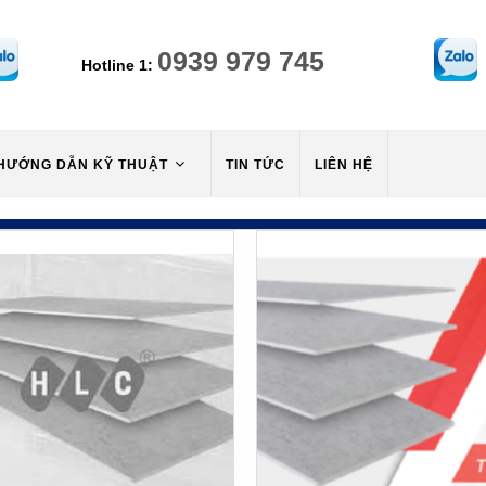
0939 979 745
Hotline 1:
HƯỚNG DẪN KỸ THUẬT
TIN TỨC
LIÊN HỆ