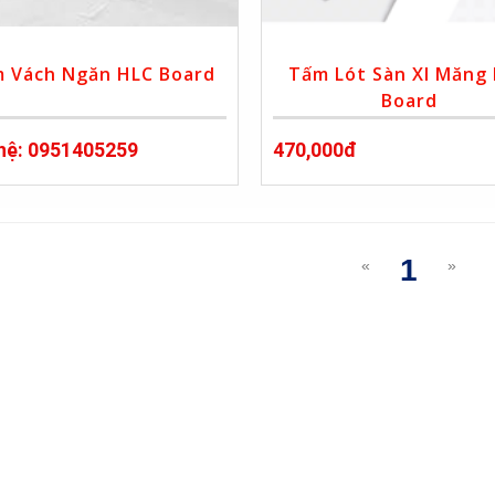
 Vách Ngăn HLC Board
Tấm Lót Sàn XI Măng
Board
 hệ: 0951405259
470,000đ
1
«
»
(curre