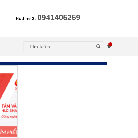
0941405259
Hotline 2:
0