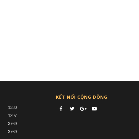
KẾT NỐI CỘNG ĐỒNG
1330
1297
3769
3769