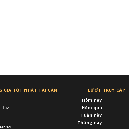
G GIÁ TỐT NHẤT TẠI CẦN
LƯỢT TRUY CẬP
Hôm nay
Hôm qua
n Thơ
Tuần này
Tháng này
served