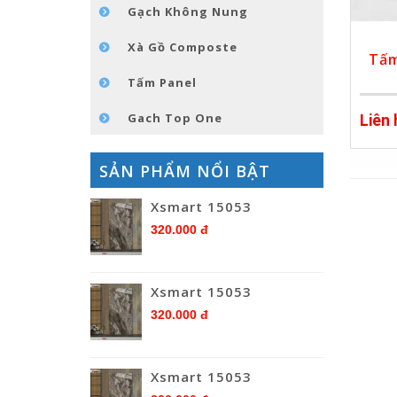
Gạch Không Nung
Xà Gồ Composte
Tấm
Tấm Panel
Gach Top One
Liên
SẢN PHẨM NỔI BẬT
Xsmart 15053
320.000 đ
Xsmart 15053
320.000 đ
Xsmart 15053