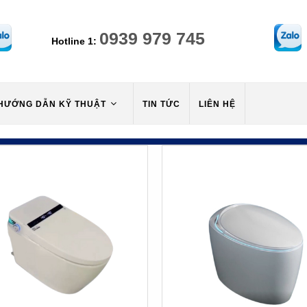
0939 979 745
Hotline 1:
HƯỚNG DẪN KỸ THUẬT
TIN TỨC
LIÊN HỆ