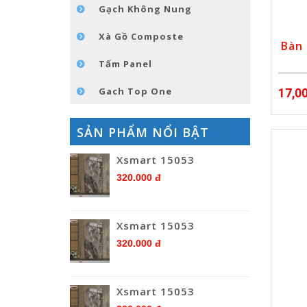
Gạch Không Nung
Xà Gồ Composte
Bàn
Tấm Panel
Gach Top One
17,0
SẢN PHẨM NỔI BẬT
Xsmart 15053
320.000 đ
Xsmart 15053
320.000 đ
Xsmart 15053