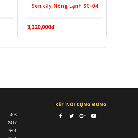
Sen cây Nóng Lạnh SC-04
3,220,000đ
»
KẾT NỐI CỘNG ĐỒNG
406
2417
7601