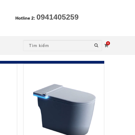
0941405259
Hotline 2:
0