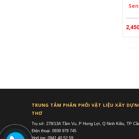
Sen
2,45
TRUNG TÂM PHÂN PHỐI VẬT LIỆU XÂY DỰN
THƠ
Trụ sở: 278/13A Tầm Vu, P Hưng Lợi, Q Ninh Kiều, TP Cầ
Điện thoại: 0939 979 745
HotLine: 0941 40 52 59