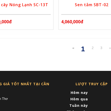
 cây Nóng Lạnh SC-13T
Sen tắm SBT-02
0,000đ
4,060,000đ
1
«
2
3
(current)
G GIÁ TỐT NHẤT TẠI CẦN
LƯỢT TRUY CẬP
Hôm nay
Hôm qua
n Thơ
Tuần này