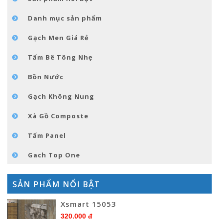
TIN TỨC
Danh mục sản phẩm
LIÊN HỆ
Gạch Men Giá Rẻ
Tấm Bê Tông Nhẹ
Bồn Nước
Gạch Không Nung
Xà Gồ Composte
Tấm Panel
Gach Top One
SẢN PHẨM NỔI BẬT
Xsmart 15053
320.000 đ