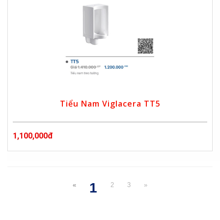
Tiểu Nam Viglacera TT5
1,100,000đ
1
«
2
3
»
(current)