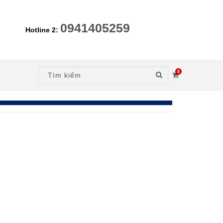
0941405259
Hotline 2:
0
nt)