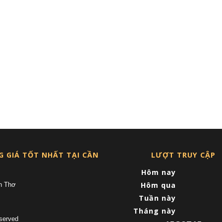
G GIÁ TỐT NHẤT TẠI CẦN
LƯỢT TRUY CẬP
Hôm nay
Hôm qua
n Thơ
Tuần này
Tháng này
served