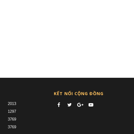
KẾT NỐI CỘNG ĐỒNG
2013
1297
3769
3769