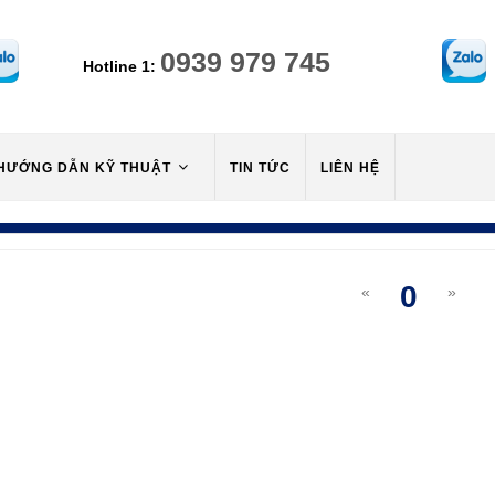
0939 979 745
Hotline 1:
HƯỚNG DẪN KỸ THUẬT
TIN TỨC
LIÊN HỆ
0
«
»
(curre