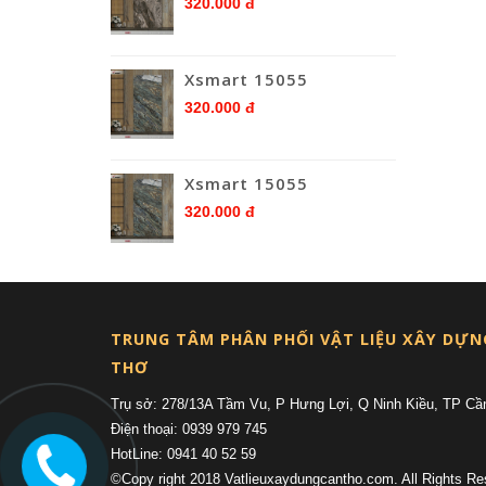
320.000 đ
Xsmart 15055
320.000 đ
Xsmart 15055
320.000 đ
TRUNG TÂM PHÂN PHỐI VẬT LIỆU XÂY DỰN
THƠ
Trụ sở: 278/13A Tầm Vu, P Hưng Lợi, Q Ninh Kiều, TP Cầ
Điện thoại: 0939 979 745
HotLine: 0941 40 52 59
©Copy right 2018 Vatlieuxaydungcantho.com. All Rights Re