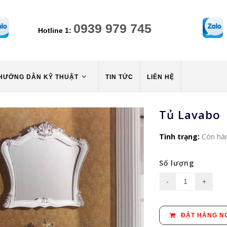
0939 979 745
Hotline 1:
HƯỚNG DẪN KỸ THUẬT
TIN TỨC
LIÊN HỆ
Tủ Lavabo
Tình trạng:
Còn hà
Số lượng
ĐẶT HÀNG N