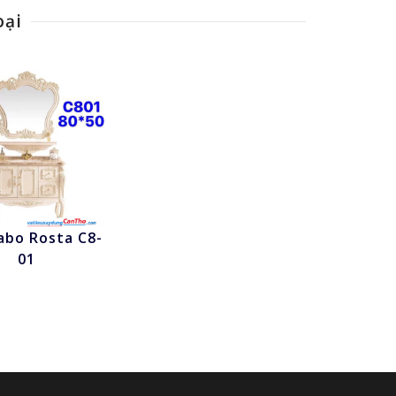
oại
abo Rosta C8-
hấn để xem
01