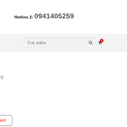
0941405259
Hotline 2:
0
ng
GAY