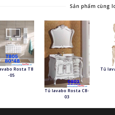
Sản phẩm cùng l
avabo Rosta T8
Tủ lav
Nhấn để xem
N
-05
Tủ lavabo Rosta C8-
Nhấn để xem
03