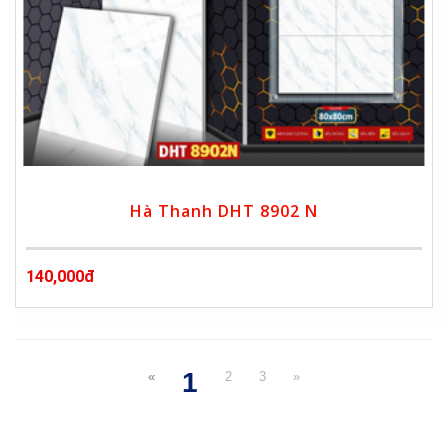
Hà Thanh DHT 8902 N
140,000đ
1
«
2
3
»
(current)