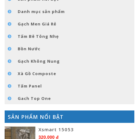
TIN TỨC
Danh mục sản phẩm
LIÊN HỆ
Gạch Men Giá Rẻ
Tấm Bê Tông Nhẹ
Bồn Nước
Gạch Không Nung
Xà Gồ Composte
Tấm Panel
Gach Top One
SẢN PHẨM NỔI BẬT
Xsmart 15053
320.000 đ