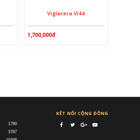
Viglacera VI44
1,700,000đ
nt)
KẾT NỐI CỘNG ĐỒNG
1780
3787
10398