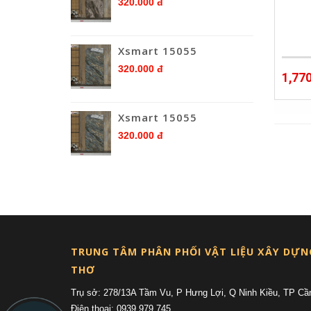
320.000 đ
Xsmart 15055
320.000 đ
1,77
Xsmart 15055
320.000 đ
TRUNG TÂM PHÂN PHỐI VẬT LIỆU XÂY DỰN
THƠ
Trụ sở: 278/13A Tầm Vu, P Hưng Lợi, Q Ninh Kiều, TP Cầ
Điện thoại: 0939 979 745