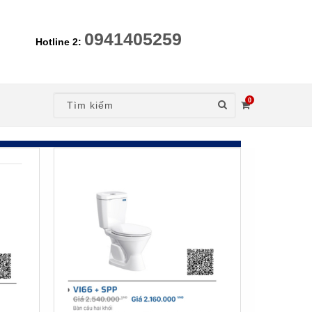
0941405259
Hotline 2:
0