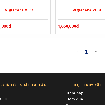
Viglacera VI77
Viglacera VI88
0,000đ
1,860,000đ
1
«
»
(curre
G GIÁ TỐT NHẤT TẠI CẦN
LƯỢT TRUY CẬP
Hôm nay
Hôm qua
n Thơ