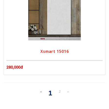
Xsmart 15016
280,000đ
1
«
2
»
(current)