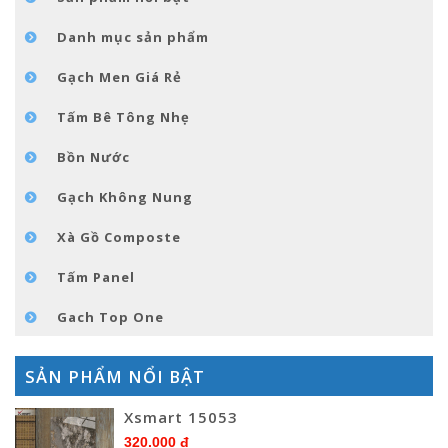
TIN TỨC
Danh mục sản phẩm
LIÊN HỆ
Gạch Men Giá Rẻ
Tấm Bê Tông Nhẹ
Bồn Nước
Gạch Không Nung
Xà Gồ Composte
Tấm Panel
Gach Top One
SẢN PHẨM NỔI BẬT
Xsmart 15053
320.000 đ