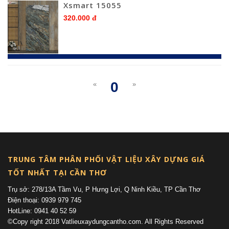
Xsmart 15055
320.000 đ
0
«
»
(current)
TRUNG TÂM PHÂN PHỐI VẬT LIỆU XÂY DỰNG GIÁ
TỐT NHẤT TẠI CẦN THƠ
Trụ sở: 278/13A Tầm Vu, P Hưng Lợi, Q Ninh Kiều, TP Cần Thơ
Điện thoại: 0939 979 745
HotLine: 0941 40 52 59
©Copy right 2018 Vatlieuxaydungcantho.com. All Rights Reserved