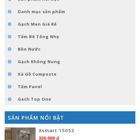
TIN TỨC
Danh mục sản phẩm
LIÊN HỆ
Gạch Men Giá Rẻ
Tấm Bê Tông Nhẹ
Bồn Nước
Gạch Không Nung
Xà Gồ Composte
Tấm Panel
Gach Top One
SẢN PHẨM NỔI BẬT
Xsmart 15053
320.000 đ