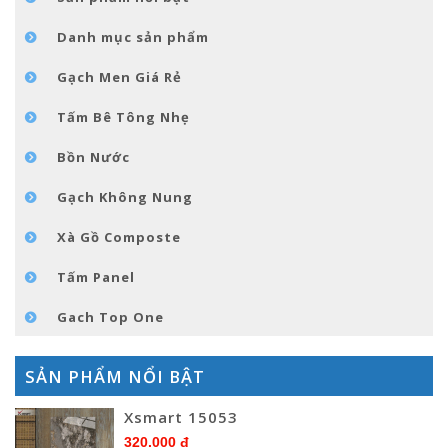
TIN TỨC
Danh mục sản phẩm
LIÊN HỆ
Gạch Men Giá Rẻ
Tấm Bê Tông Nhẹ
Bồn Nước
Gạch Không Nung
Xà Gồ Composte
Tấm Panel
Gach Top One
SẢN PHẨM NỔI BẬT
Xsmart 15053
320.000 đ