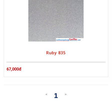
Ruby 835
67,000đ
1
«
»
(current)