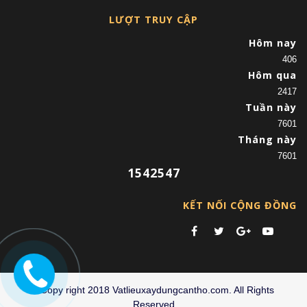
LƯỢT TRUY CẬP
Hôm nay
406
Hôm qua
2417
Tuần này
7601
Tháng này
7601
1542547
KẾT NỐI CỘNG ĐỒNG
©Copy right 2018 Vatlieuxaydungcantho.com. All Rights
Reserved