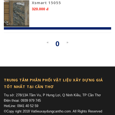
Xsmart 15055
320.000 đ
0
«
»
(current)
TRUNG TÂM PHÂN PHỐI VẬT LIỆU XÂY DỰNG GIÁ
TỐT NHẤT TẠI CẦN THƠ
Trụ sở: 278/13A Tầm Vu, P Hưng Lợi, Q Ninh Kiều, TP Cần Thơ
Điện thoại: 0939 979 745
HotLine: 0941 40 52 59
©Copy right 2018 Vatlieuxaydungcantho.com. All Rights Reserved