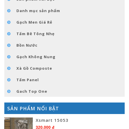
TIN TỨC
Danh mục sản phẩm
LIÊN HỆ
Gạch Men Giá Rẻ
Tấm Bê Tông Nhẹ
Bồn Nước
Gạch Không Nung
Xà Gồ Composte
Tấm Panel
Gach Top One
SẢN PHẨM NỔI BẬT
Xsmart 15053
320.000 đ