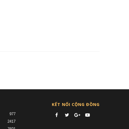
nt)
KẾT NỐI CỘNG ĐỒNG
977
2417
7601