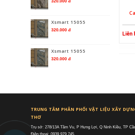
320.000 đ
Ca
Xsmart 15055
320.000 đ
Liên
Xsmart 15055
320.000 đ
TRUNG TÂM PHÂN PHỐI VẬT LIỆU XÂY DỰN
THƠ
Trụ sở: 278/13A Tầm Vu, P Hưng Lợi, Q Ninh Kiều, TP Cầ
Điện thoại: 0939 979 745