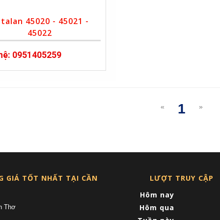
talan 45020 - 45021 -
45022
 hệ: 0951405259
1
«
»
(curre
G GIÁ TỐT NHẤT TẠI CẦN
LƯỢT TRUY CẬP
Hôm nay
Hôm qua
n Thơ