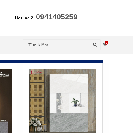
0941405259
Hotline 2:
0