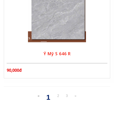
Ý Mỹ S 646 R
90,000đ
1
«
2
3
»
(current)