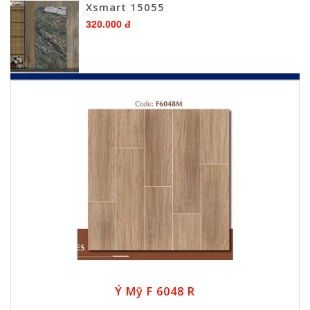
Xsmart 15055
320.000 đ
Ý Mỹ F 6048 R