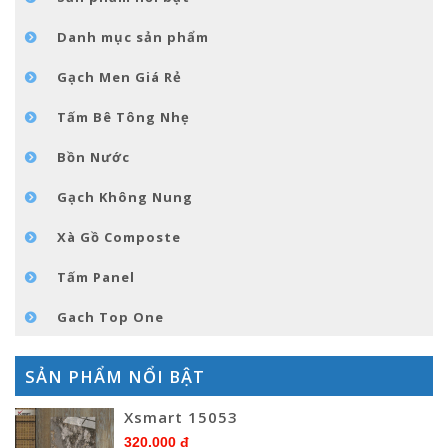
TIN TỨC
Danh mục sản phẩm
LIÊN HỆ
Gạch Men Giá Rẻ
Tấm Bê Tông Nhẹ
Bồn Nước
Gạch Không Nung
Xà Gồ Composte
Tấm Panel
Gach Top One
SẢN PHẨM NỔI BẬT
Xsmart 15053
320.000 đ