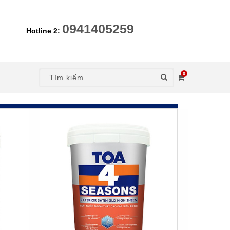
0941405259
Hotline 2:
0