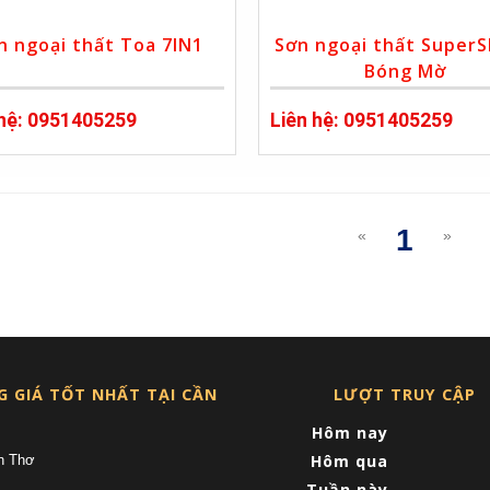
n ngoại thất Toa 7IN1
Sơn ngoại thất SuperS
Bóng Mờ
 hệ: 0951405259
Liên hệ: 0951405259
1
«
»
(curre
G GIÁ TỐT NHẤT TẠI CẦN
LƯỢT TRUY CẬP
Hôm nay
Hôm qua
n Thơ
Tuần này