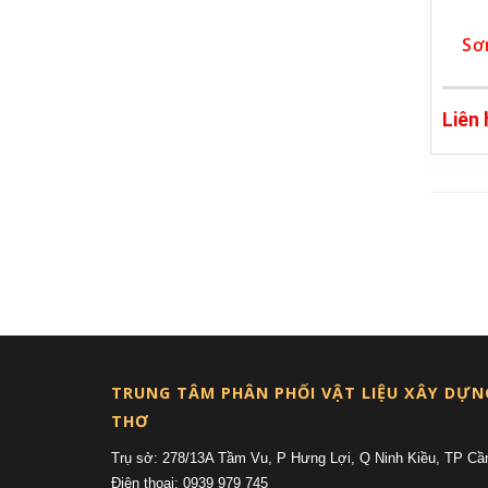
Sơ
Liên
TRUNG TÂM PHÂN PHỐI VẬT LIỆU XÂY DỰN
THƠ
Trụ sở: 278/13A Tầm Vu, P Hưng Lợi, Q Ninh Kiều, TP Cầ
Điện thoại: 0939 979 745