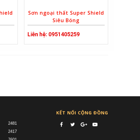
hield
Sơn ngoại thất Super Shield
Siêu Bóng
Liên hệ: 0951405259
nt)
KẾT NỐI CỘNG ĐỒNG
2481
2417
7601