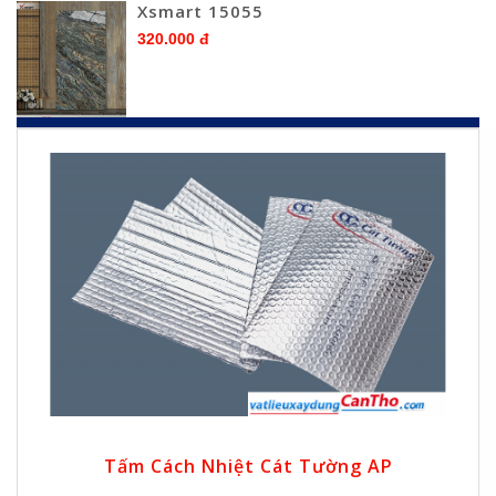
Xsmart 15055
320.000 đ
Tấm Cách Nhiệt Cát Tường AP