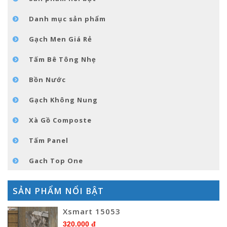
TIN TỨC
Danh mục sản phẩm
LIÊN HỆ
Gạch Men Giá Rẻ
Tấm Bê Tông Nhẹ
Bồn Nước
Gạch Không Nung
Xà Gồ Composte
Tấm Panel
Gach Top One
SẢN PHẨM NỔI BẬT
Xsmart 15053
320.000 đ