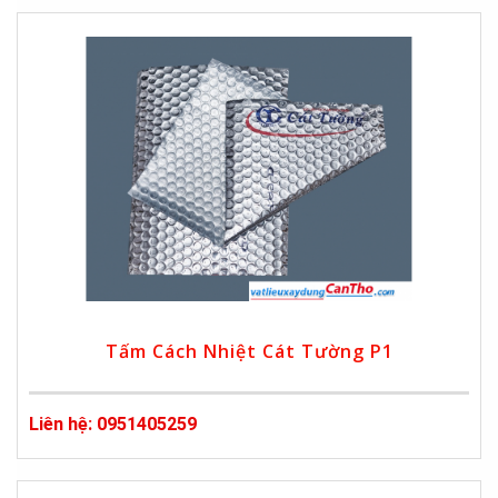
Tấm Cách Nhiệt Cát Tường P1
Liên hệ: 0951405259