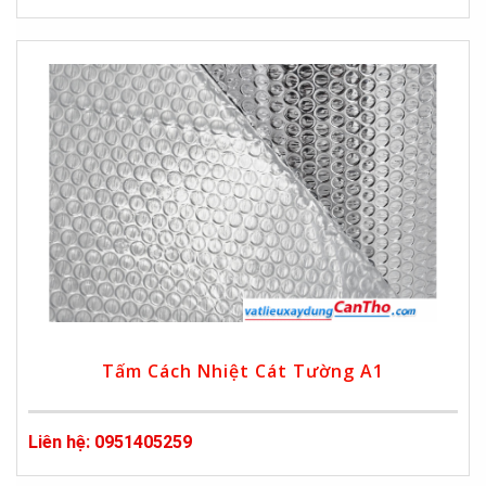
Tấm Cách Nhiệt Cát Tường A1
Liên hệ: 0951405259