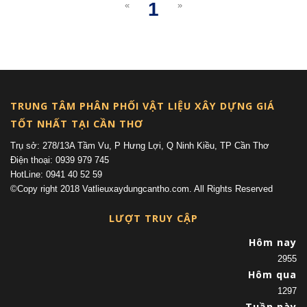
1
«
»
(current)
TRUNG TÂM PHÂN PHỐI VẬT LIỆU XÂY DỰNG GIÁ
TỐT NHẤT TẠI CẦN THƠ
Trụ sở: 278/13A Tầm Vu, P Hưng Lợi, Q Ninh Kiều, TP Cần Thơ
Điện thoại: 0939 979 745
HotLine: 0941 40 52 59
©Copy right 2018 Vatlieuxaydungcantho.com. All Rights Reserved
LƯỢT TRUY CẬP
Hôm nay
2955
Hôm qua
1297
Tuần này