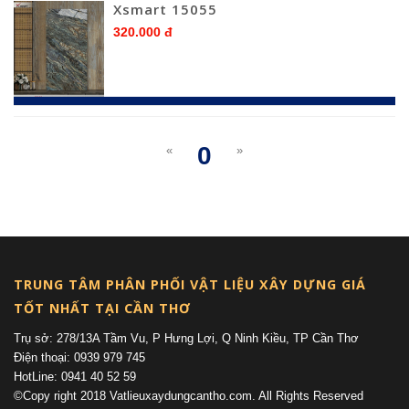
Xsmart 15055
320.000 đ
0
«
»
(current)
TRUNG TÂM PHÂN PHỐI VẬT LIỆU XÂY DỰNG GIÁ
TỐT NHẤT TẠI CẦN THƠ
Trụ sở: 278/13A Tầm Vu, P Hưng Lợi, Q Ninh Kiều, TP Cần Thơ
Điện thoại: 0939 979 745
HotLine: 0941 40 52 59
©Copy right 2018 Vatlieuxaydungcantho.com. All Rights Reserved