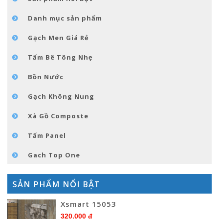
TIN TỨC
Danh mục sản phẩm
LIÊN HỆ
Gạch Men Giá Rẻ
Tấm Bê Tông Nhẹ
Bồn Nước
Gạch Không Nung
Xà Gồ Composte
Tấm Panel
Gach Top One
SẢN PHẨM NỔI BẬT
Xsmart 15053
320.000 đ