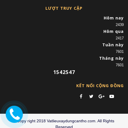
LƯỢT TRUY CẬP
Hôm nay
2439
Hôm qua
2417
Tuần này
7601
Tháng này
7601
1542547
KẾT NỐI CỘNG ĐỒNG
©Copy right 2018 Vatlieuxaydungcantho.com. All Rights
Reserved