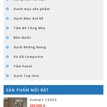
TIN TỨC
Danh mục sản phẩm
LIÊN HỆ
Gạch Men Giá Rẻ
Tấm Bê Tông Nhẹ
Bồn Nước
Gạch Không Nung
Xà Gồ Composte
Tấm Panel
Gach Top One
SẢN PHẨM NỔI BẬT
Xsmart 15053
320.000 đ