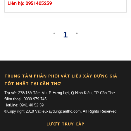
Liên hệ: 0951405259
1
«
»
(current)
TRUNG TÂM PHÂN PHỐI VẬT LIỆU XÂY DỰNG GIÁ
TỐT NHẤT TẠI CẦN THƠ
Trụ sở: 278/13A Tầm Vu, P Hưng Lợi, Q Ninh Kiều, TP Cần Thơ
Điện thoại: 0939 979 745
HotLine: 0941 40 52 59
©Copy right 2018 Vatlieuxaydungcantho.com. All Rights Reserved
LƯỢT TRUY CẬP