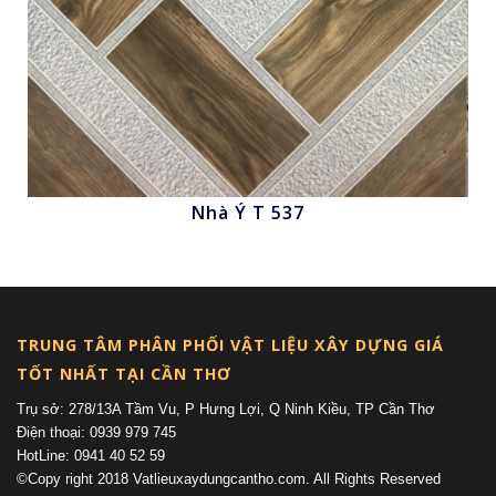
Nhà Ý T 537
Nhấn để xem
TRUNG TÂM PHÂN PHỐI VẬT LIỆU XÂY DỰNG GIÁ
TỐT NHẤT TẠI CẦN THƠ
Trụ sở: 278/13A Tầm Vu, P Hưng Lợi, Q Ninh Kiều, TP Cần Thơ
Điện thoại: 0939 979 745
HotLine: 0941 40 52 59
©Copy right 2018 Vatlieuxaydungcantho.com. All Rights Reserved