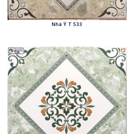
Nhà Ý T 533
Nhấn để xem