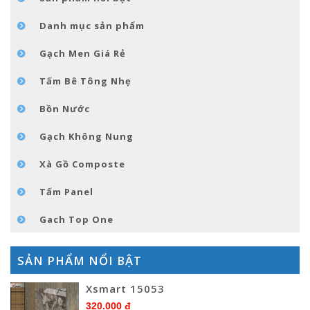
TIN TỨC
Danh mục sản phẩm
LIÊN HỆ
Gạch Men Giá Rẻ
Tấm Bê Tông Nhẹ
Bồn Nước
Gạch Không Nung
Xà Gồ Composte
Tấm Panel
Gach Top One
SẢN PHẨM NỔI BẬT
Xsmart 15053
320.000 đ